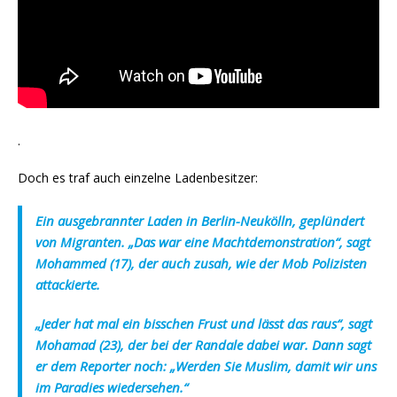
.
Doch es traf auch einzelne Ladenbesitzer:
Ein ausgebrannter Laden in Berlin-Neukölln, geplündert
von Migranten. „Das war eine Machtdemonstration“, sagt
Mohammed (17), der auch zusah, wie der Mob Polizisten
attackierte.
„Jeder hat mal ein bisschen Frust und lässt das raus“, sagt
Mohamad (23), der bei der Randale dabei war. Dann sagt
er dem Reporter noch: „Werden Sie Muslim, damit wir uns
im Paradies wiedersehen.“