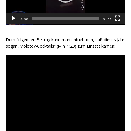
00:00
01:57
Dem folgenden Beitrag kann man entnehmen, daß dieses Jahr
sogar „Molotov-Cocktails“ (Min. 1:20) zum Einsatz kamen: