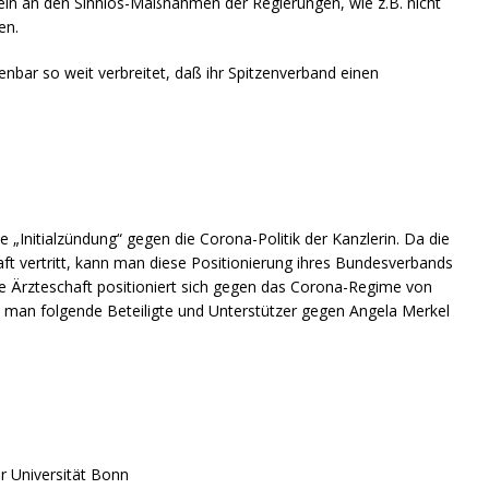
ifeln an den Sinnlos-Maßnahmen der Regierungen, wie z.B. nicht
en.
enbar so weit verbreitet, daß ihr Spitzenverband einen
e „Initialzündung“ gegen die Corona-Politik der Kanzlerin. Da die
ft vertritt, kann man diese Positionierung ihres Bundesverbands
e Ärzteschaft positioniert sich gegen das Corona-Regime von
 man folgende Beteiligte und Unterstützer gegen Angela Merkel
der Universität Bonn