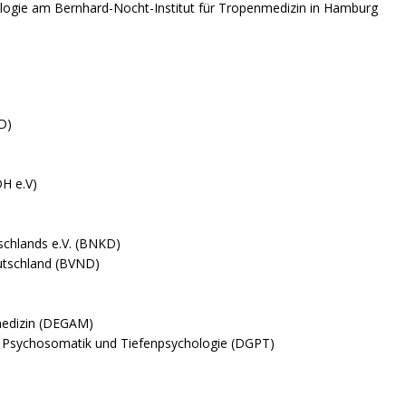
irologie am Bernhard-Nocht-Institut für Tropenmedizin in Hamburg
D)
H e.V)
schlands e.V. (BNKD)
utschland (BVND)
nmedizin (DEGAM)
e, Psychosomatik und Tiefenpsychologie (DGPT)