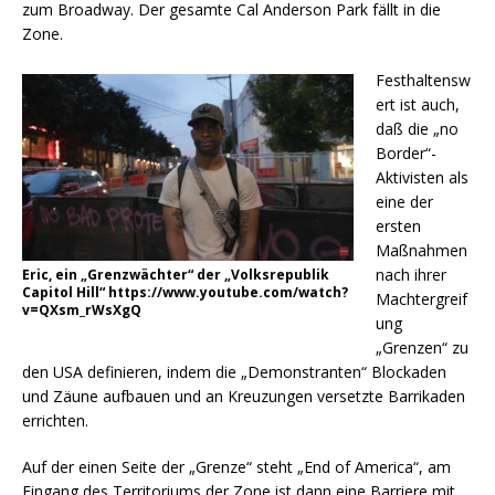
zum Broadway. Der gesamte Cal Anderson Park fällt in die
Zone.
Festhaltensw
ert ist auch,
daß die „no
Border“-
Aktivisten als
eine der
ersten
Maßnahmen
nach ihrer
Eric, ein „Grenzwächter“ der „Volksrepublik
Capitol Hill“ https://www.youtube.com/watch?
Machtergreif
v=QXsm_rWsXgQ
ung
„Grenzen“ zu
den USA definieren, indem die „Demonstranten“ Blockaden
und Zäune aufbauen und an Kreuzungen versetzte Barrikaden
errichten.
Auf der einen Seite der „Grenze“ steht „End of America“, am
Eingang des Territoriums der Zone ist dann eine Barriere mit