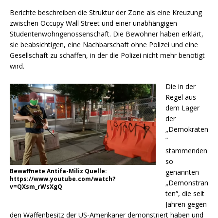
Berichte beschreiben die Struktur der Zone als eine Kreuzung
zwischen Occupy Wall Street und einer unabhängigen
Studentenwohngenossenschaft. Die Bewohner haben erklärt,
sie beabsichtigen, eine Nachbarschaft ohne Polizei und eine
Gesellschaft zu schaffen, in der die Polizei nicht mehr benötigt
wird.
Die in der
Regel aus
dem Lager
der
„Demokraten
“
stammenden
so
Bewaffnete Antifa-Miliz Quelle:
genannten
https://www.youtube.com/watch?
„Demonstran
v=QXsm_rWsXgQ
ten“, die seit
Jahren gegen
den Waffenbesitz der US-Amerikaner demonstriert haben und