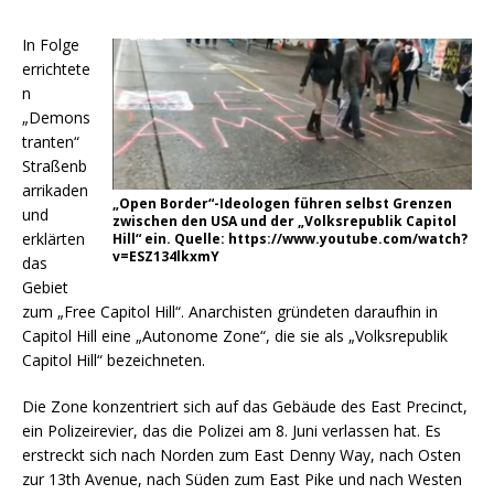
In Folge
errichtete
n
„Demons
tranten“
Straßenb
arrikaden
„Open Border“-Ideologen führen selbst Grenzen
und
zwischen den USA und der „Volksrepublik Capitol
erklärten
Hill“ ein. Quelle: https://www.youtube.com/watch?
v=ESZ134lkxmY
das
Gebiet
zum „Free Capitol Hill“. Anarchisten gründeten daraufhin in
Capitol Hill eine „Autonome Zone“, die sie als „Volksrepublik
Capitol Hill“ bezeichneten.
Die Zone konzentriert sich auf das Gebäude des East Precinct,
ein Polizeirevier, das die Polizei am 8. Juni verlassen hat. Es
erstreckt sich nach Norden zum East Denny Way, nach Osten
zur 13th Avenue, nach Süden zum East Pike und nach Westen